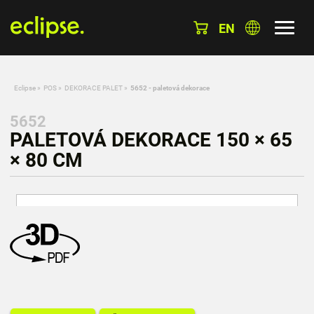
EN
Eclipse
»
POS
»
DEKORACE PALET
»
5652 - paletová dekorace
5652
PALETOVÁ DEKORACE 150 × 65
× 80 CM