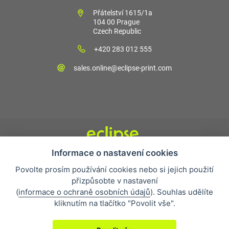
Přátelství 1615/1a
104 00 Prague
Czech Republic
+420 283 012 555
sales.online@eclipse-print.com
Informace o nastavení cookies
Obchodní podmínky
Povolte prosím používání cookies nebo si jejich použití
Nejčastější otázky
přizpůsobte v nastavení
Ochrana osobních údajů
(
informace o ochraně osobních údajů
). Souhlas udělíte
O společnosti
kliknutím na tlačítko "Povolit vše".
Whistleblowing