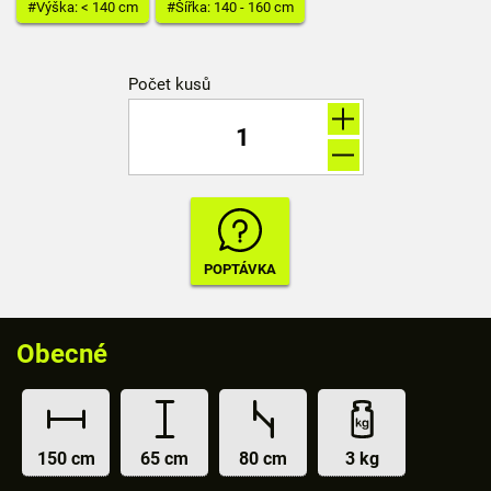
#Výška: < 140 cm
#Šířka: 140 - 160 cm
Počet kusů
Obecné
150 cm
65 cm
80 cm
3 kg