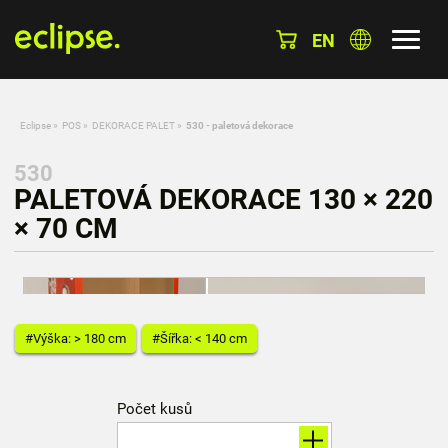
EN
Eclipse
»
POS
»
DEKORACE PALET
»
530 - paletová dekorace
530
PALETOVÁ DEKORACE 130 × 220
× 70 CM
#Výška: > 180 cm
#Šířka: < 140 cm
Počet kusů