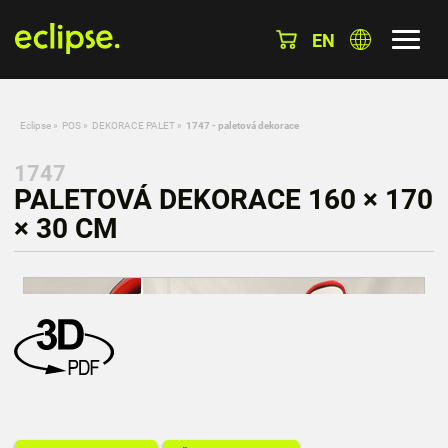
EN
Eclipse
»
POS
»
DEKORACE PALET
»
1747 - paletová dekorace
1747
PALETOVÁ DEKORACE 160 × 170
× 30 CM