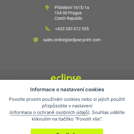
Přátelství 1615/1a
104 00 Prague
Czech Republic
+420 283 012 555
sales.online@eclipse-print.com
Informace o nastavení cookies
Obchodní podmínky
Povolte prosím používání cookies nebo si jejich použití
Nejčastější otázky
přizpůsobte v nastavení
Ochrana osobních údajů
(
informace o ochraně osobních údajů
). Souhlas udělíte
O společnosti
kliknutím na tlačítko "Povolit vše".
Whistleblowing