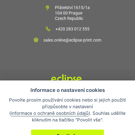
Přátelství 1615/1a
104 00 Prague
Czech Republic
+420 283 012 555
sales.online@eclipse-print.com
Informace o nastavení cookies
Obchodní podmínky
Povolte prosím používání cookies nebo si jejich použití
Nejčastější otázky
přizpůsobte v nastavení
Ochrana osobních údajů
(
informace o ochraně osobních údajů
). Souhlas udělíte
O společnosti
kliknutím na tlačítko "Povolit vše".
Whistleblowing