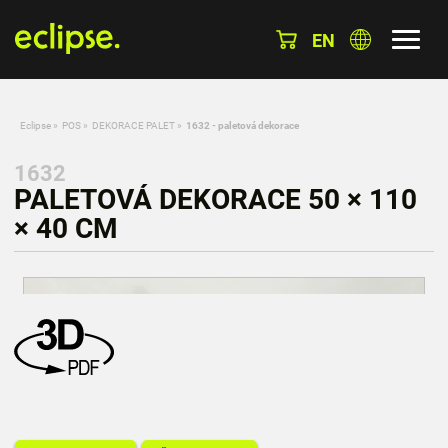
EN
Eclipse
»
POS
»
DEKORACE PALET
»
1632 - paletová dekorace
1632
PALETOVÁ DEKORACE 50 × 110
× 40 CM