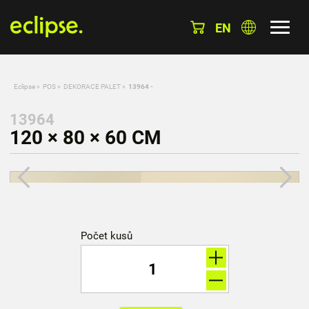
EN
Eclipse
»
POS
»
DEKORACE PALET
»
13964 -
13964
120 × 80 × 60 CM
Počet kusů