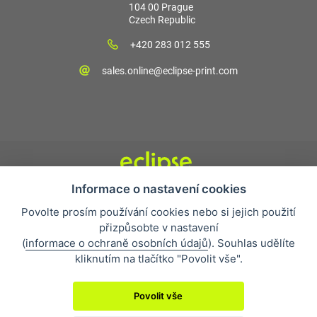
104 00 Prague
Czech Republic
+420 283 012 555
sales.online@eclipse-print.com
Informace o nastavení cookies
Obchodní podmínky
Povolte prosím používání cookies nebo si jejich použití
Nejčastější otázky
přizpůsobte v nastavení
Ochrana osobních údajů
(
informace o ochraně osobních údajů
). Souhlas udělíte
O společnosti
kliknutím na tlačítko "Povolit vše".
Whistleblowing
Povolit vše