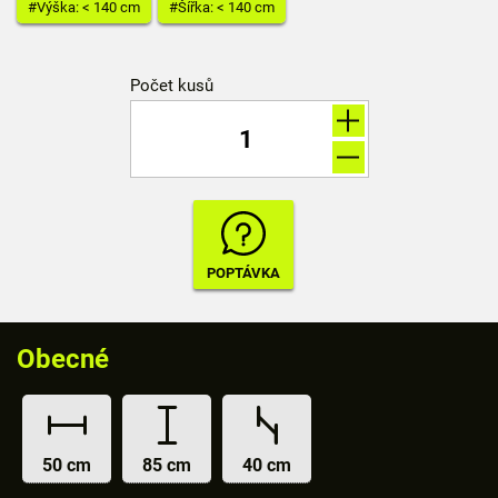
#Výška: < 140 cm
#Šířka: < 140 cm
Počet kusů
Obecné
50 cm
85 cm
40 cm