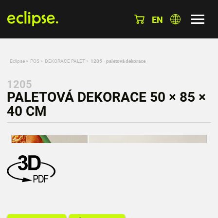
EN
Eclipse
»
POS
»
DEKORACE PALET
»
1205 - paletová dekorace
1205
PALETOVÁ DEKORACE 50 × 85 ×
40 CM