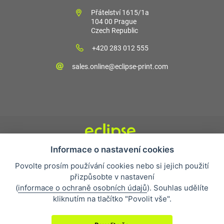
Přátelství 1615/1a
104 00 Prague
Czech Republic
+420 283 012 555
sales.online@eclipse-print.com
Informace o nastavení cookies
Obchodní podmínky
Povolte prosím používání cookies nebo si jejich použití
Nejčastější otázky
přizpůsobte v nastavení
Ochrana osobních údajů
(
informace o ochraně osobních údajů
). Souhlas udělíte
O společnosti
kliknutím na tlačítko "Povolit vše".
Whistleblowing