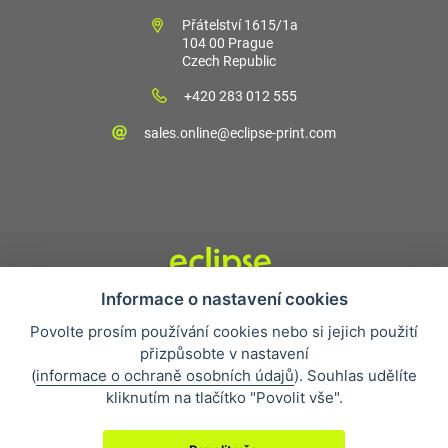
Přátelství 1615/1a
104 00 Prague
Czech Republic
+420 283 012 555
sales.online@eclipse-print.com
Informace o nastavení cookies
Obchodní podmínky
Povolte prosím používání cookies nebo si jejich použití
Nejčastější otázky
přizpůsobte v nastavení
Ochrana osobních údajů
(
informace o ochraně osobních údajů
). Souhlas udělíte
O společnosti
kliknutím na tlačítko "Povolit vše".
Whistleblowing