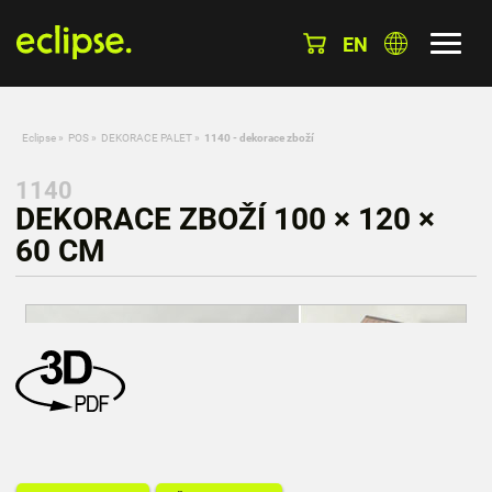
EN
Eclipse
»
POS
»
DEKORACE PALET
»
1140 - dekorace zboží
1140
DEKORACE ZBOŽÍ 100 × 120 ×
60 CM