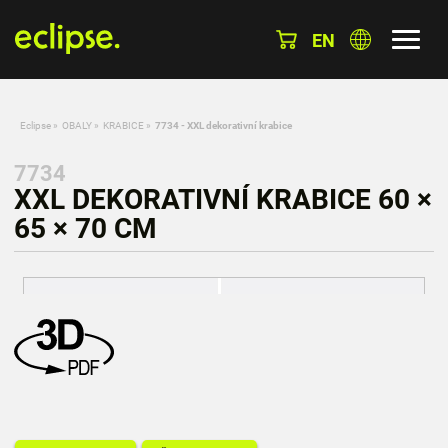
EN
Eclipse
»
OBALY
»
KRABICE
»
7734 - XXL dekorativní krabice
7734
XXL DEKORATIVNÍ KRABICE 60 ×
65 × 70 CM