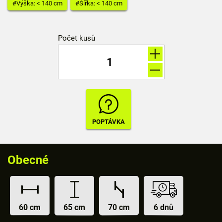
#Výška: < 140 cm
#Šířka: < 140 cm
Počet kusů
Obecné
60 cm
65 cm
70 cm
6 dnů