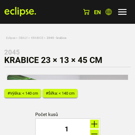
EN
Eclipse
»
OBALY
»
KRABICE
»
2045 - krabice
2045
KRABICE 23 × 13 × 45 CM
#Výška: < 140 cm
#Šířka: < 140 cm
Počet kusů