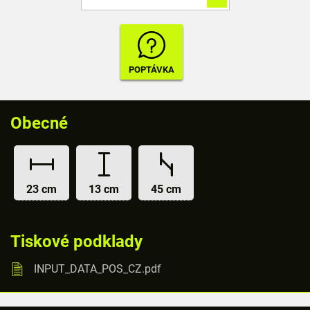
Obecné
23 cm
13 cm
45 cm
Tiskové podklady
INPUT_DATA_POS_CZ.pdf