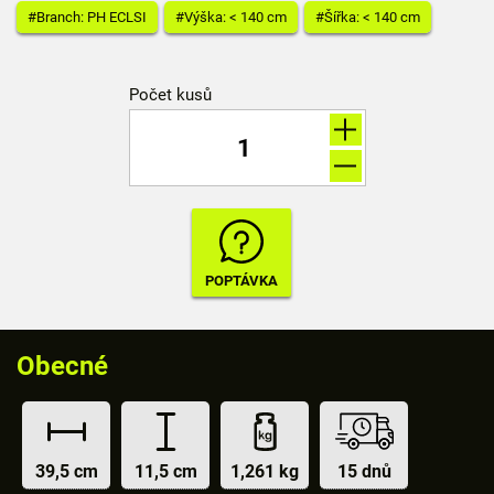
#Branch: PH ECLSI
#Výška: < 140 cm
#Šířka: < 140 cm
Počet kusů
Obecné
39,5 cm
11,5 cm
1,261 kg
15 dnů