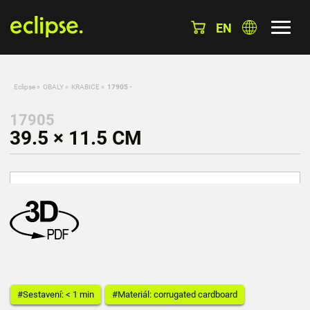
EN
Eclipse
»
OBALY
»
KRABICE
»
17905 -
17905
39.5 × 11.5 CM
#Sestavení: < 1 min
#Materiál: corrugated cardboard