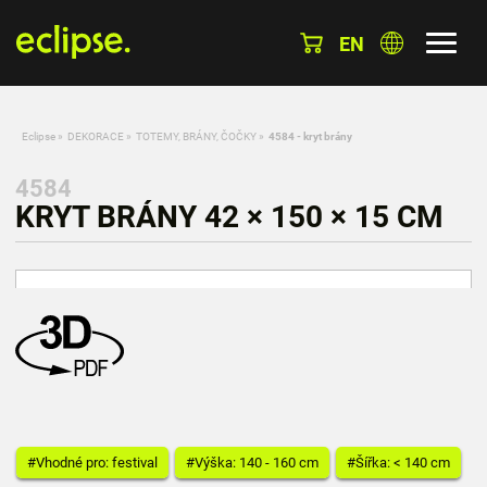
EN
Eclipse
»
DEKORACE
»
TOTEMY, BRÁNY, ČOČKY
»
4584 - kryt brány
4584
KRYT BRÁNY 42 × 150 × 15 CM
#Vhodné pro: festival
#Výška: 140 - 160 cm
#Šířka: < 140 cm