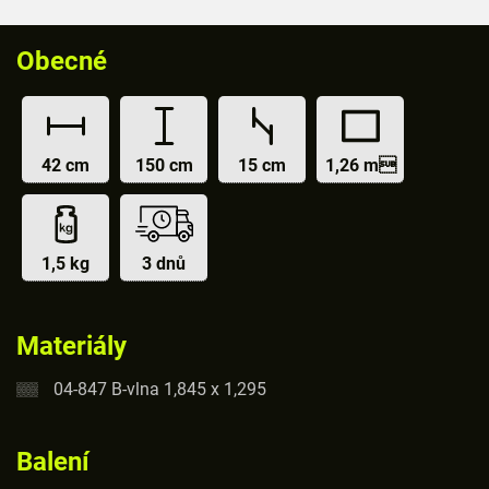
Obecné
42 cm
150 cm
15 cm
1,26 m
1,5 kg
3 dnů
Materiály
04-847 B-vlna 1,845 x 1,295
Balení