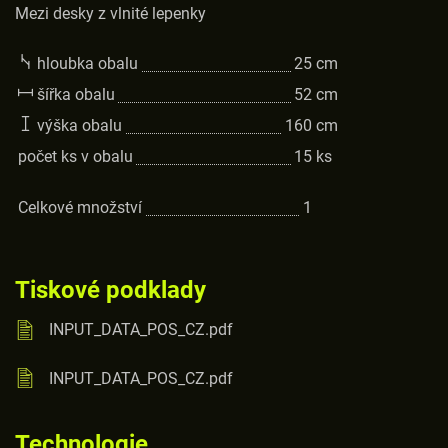
Mezi desky z vlnité lepenky
hloubka obalu
25
cm
šířka obalu
52
cm
výška obalu
160
cm
počet ks v obalu
15
ks
Celkové množství
1
Tiskové podklady
INPUT_DATA_POS_CZ.pdf
INPUT_DATA_POS_CZ.pdf
Technologie