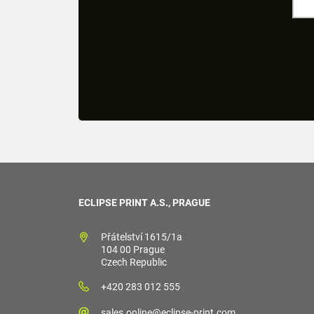
ECLIPSE PRINT A.S., PRAGUE
Přátelství 1615/1a
104 00 Prague
Czech Republic
+420 283 012 555
sales.online@eclipse-print.com