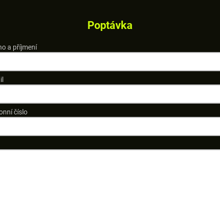
Poptávka
o a příjmení
il
onní číslo