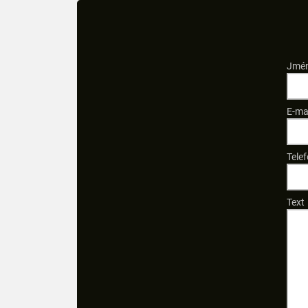
Jmén
E-ma
Telef
Text