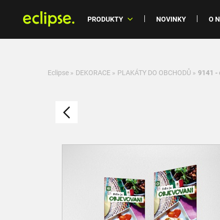
PRODUKTY
NOVINKY
O 
Eclipse
»
DEKORACE
»
PLAKÁTY DO OBCHODŮ
»
9141 -