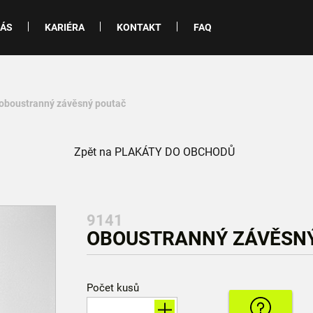
NÁS
KARIÉRA
KONTAKT
FAQ
 oboustranný závěsný poutač
Zpět na PLAKÁTY DO OBCHODŮ
9141
OBOUSTRANNÝ ZÁVĚSNÝ 
Počet kusů