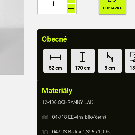
Obecné
52 cm
170 cm
3 cm
18
Materiály
12-436 OCHRANNÝ LAK
04-718 EE-vlna bílo/černá
04-903 B-vlna 1,395 x1,995