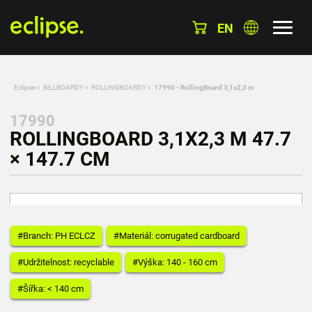
EN
Eclipse
»
BILLBOARDY
»
ROLLINGBOARDY
»
17990 - RollingBoard 3,1x2,3 m
17990
ROLLINGBOARD 3,1X2,3 M 47.7
× 147.7 CM
#Branch: PH ECLCZ
#Materiál: corrugated cardboard
#Udržitelnost: recyclable
#Výška: 140 - 160 cm
#Šířka: < 140 cm