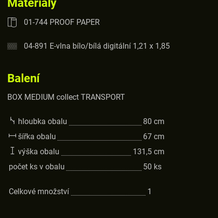
Materiály
01-744 PROOF PAPER
04-891 E-vlna bílo/bílá digitální 1,21 x 1,85
Balení
BOX MEDIUM collect TRANSPORT
hloubka obalu
80
cm
šířka obalu
67
cm
výška obalu
131,5
cm
počet ks v obalu
50
ks
Celkové množství
1