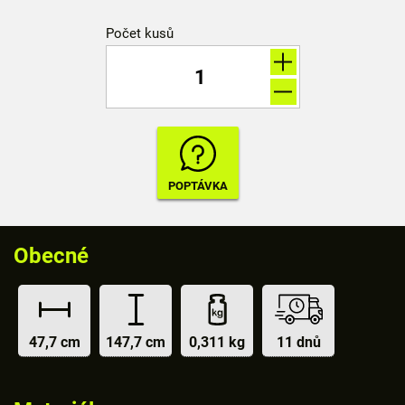
Počet kusů
Obecné
47,7 cm
147,7 cm
0,311 kg
11 dnů