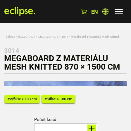
EN
Eclipse
»
BILLBOARDY
»
MEGABOARDY
»
3014 - Megaboard z materiálu Mesh Knitted
3014
MEGABOARD Z MATERIÁLU
MESH KNITTED 870 × 1500 CM
#Výška: > 180 cm
#Šířka: > 180 cm
Počet kusů