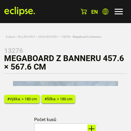
EN
Eclipse
»
BILLBOARDY
»
MEGABOARDY
»
13276 - Megaboard z banneru
13276
MEGABOARD Z BANNERU 457.6
× 567.6 CM
#Výška: > 180 cm
#Šířka: > 180 cm
Počet kusů