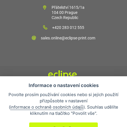
Přátelství 1615/1a
104 00 Prague
Czech Republic
+420 283 012 555
sales.online@eclipse-print.com
Informace o nastavení cookies
Obchodní podmínky
Povolte prosím používání cookies nebo si jejich použití
Nejčastější otázky
přizpůsobte v nastavení
Ochrana osobních údajů
(
informace o ochraně osobních údajů
). Souhlas udělíte
O společnosti
kliknutím na tlačítko "Povolit vše".
Whistleblowing