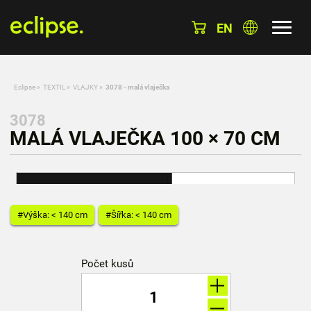
EN
Eclipse
»
TEXTIL
»
VLAJKY
»
3078 - malá vlaječka
3078
MALÁ VLAJEČKA 100 × 70 CM
#Výška: < 140 cm
#Šířka: < 140 cm
Počet kusů