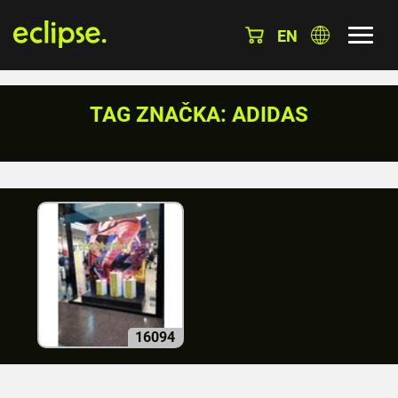
EN
TAG ZNAČKA: ADIDAS
16094