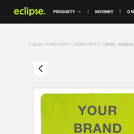
PRODUKTY
NOVINKY
O 
Eclipse
»
SAMOLEPKY
»
SAMOLEPKY
»
13656 - stickers