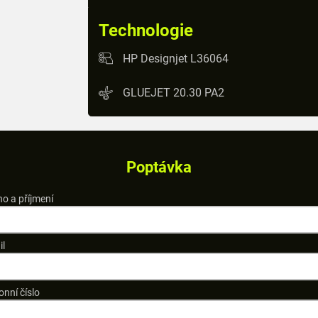
Technologie
HP Designjet L36064
GLUEJET 20.30 PA2
Poptávka
o a příjmení
il
onní číslo